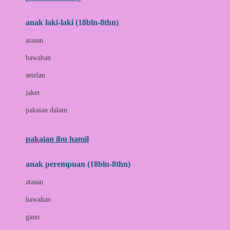
Bumkins
anak laki-laki (18bln-8thn)
C
atasan
Cetaphil
bawahan
Chicco
setelan
Childlife
jaket
Clevamama
pakaian dalam
Cocolatte
Cottonseeds
pakaian ibu hamil
Cozy N Safe
anak perempuan (18bln-8thn)
Crane
atasan
Cybex
bawahan
D
gaun
Dae Organics