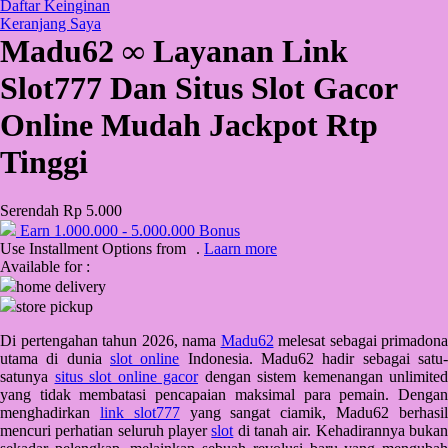
Daftar Keinginan
Q
Keranjang Saya
Madu62 ∞ Layanan Link
QV Baby
Slot777 Dan Situs Slot Gacor
R
Online Mudah Jackpot Rtp
Real Shades
Tinggi
Red Castle
Ribbon Madness
Serendah
Rp 5.000
Earn
1.000.000
-
5.000.000
Bonus
S
Use Installment Options from
.
Laarn more
Available for :
Sebamed
home delivery
store pickup
Silver Cross
Di pertengahan tahun 2026, nama
Madu62
melesat sebagai primadona
Simply Idea
utama di dunia
slot online
Indonesia. Madu62 hadir sebagai satu
Skip Hop
satunya
situs slot online gacor
dengan sistem kemenangan unlimited
yang tidak membatasi pencapaian maksimal para pemain. Dengan
Spectra
menghadirkan
link slot777
yang sangat ciamik, Madu62 berhasi
mencuri perhatian seluruh player
slot
di tanah air. Kehadirannya buka
Squishmallows