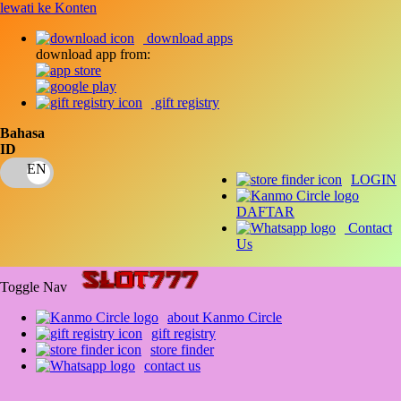
lewati ke Konten
download apps
download app from:
gift registry
Bahasa
ID
LOGIN
DAFTAR
Contact
Us
Toggle Nav
about Kanmo Circle
gift registry
store finder
contact us