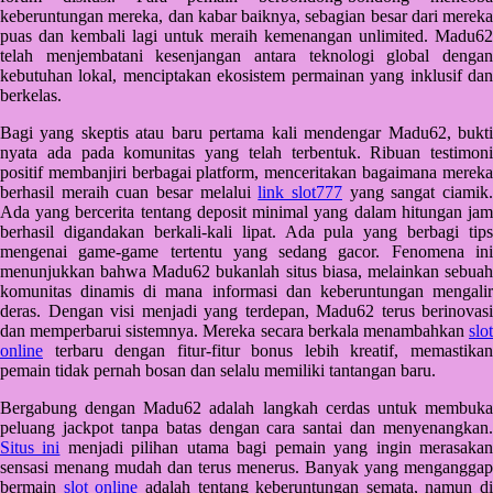
keberuntungan mereka, dan kabar baiknya, sebagian besar dari mereka
puas dan kembali lagi untuk meraih kemenangan unlimited. Madu62
telah menjembatani kesenjangan antara teknologi global dengan
kebutuhan lokal, menciptakan ekosistem permainan yang inklusif dan
berkelas.
Bagi yang skeptis atau baru pertama kali mendengar Madu62, bukti
nyata ada pada komunitas yang telah terbentuk. Ribuan testimoni
positif membanjiri berbagai platform, menceritakan bagaimana mereka
berhasil meraih cuan besar melalui
link slot777
yang sangat ciamik
Ada yang bercerita tentang deposit minimal yang dalam hitungan jam
berhasil digandakan berkali-kali lipat. Ada pula yang berbagi tips
mengenai game-game tertentu yang sedang gacor. Fenomena ini
menunjukkan bahwa Madu62 bukanlah situs biasa, melainkan sebuah
komunitas dinamis di mana informasi dan keberuntungan mengalir
deras. Dengan visi menjadi yang terdepan, Madu62 terus berinovasi
dan memperbarui sistemnya. Mereka secara berkala menambahkan
slot
online
terbaru dengan fitur-fitur bonus lebih kreatif, memastikan
pemain tidak pernah bosan dan selalu memiliki tantangan baru.
Bergabung dengan Madu62 adalah langkah cerdas untuk membuka
peluang jackpot tanpa batas dengan cara santai dan menyenangkan.
Situs ini
menjadi pilihan utama bagi pemain yang ingin merasaka
sensasi menang mudah dan terus menerus. Banyak yang menganggap
bermain
slot online
adalah tentang keberuntungan semata, namun di