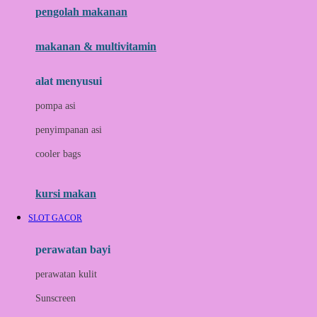
pengolah makanan
Joolz
Jujube
makanan & multivitamin
K
alat menyusui
Kiddycuts
pompa asi
Kumon
penyimpanan asi
L
cooler bags
Leapfrog
kursi makan
Leclerc
SLOT GACOR
Lee Vierra
Lillebaby
perawatan bayi
Little Bird Told Me
perawatan kulit
Little Miss Janis
Sunscreen