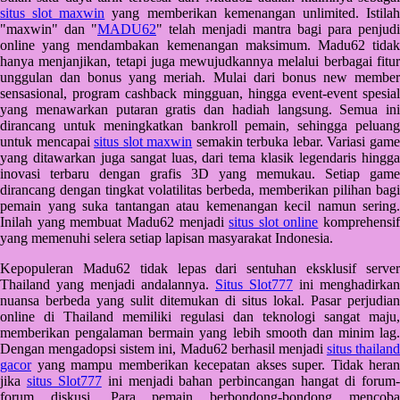
Xootz
situs slot maxwin
yang memberikan kemenangan unlimited. Istila
"maxwin" dan "
MADU62
" telah menjadi mantra bagi para penjudi
online yang mendambakan kemenangan maksimum. Madu62 tidak
Y
hanya menjanjikan, tetapi juga mewujudkannya melalui berbagai fitur
unggulan dan bonus yang meriah. Mulai dari bonus new member
Yamatoya
sensasional, program cashback mingguan, hingga event-event spesial
yang menawarkan putaran gratis dan hadiah langsung. Semua ini
Z
dirancang untuk meningkatkan bankroll pemain, sehingga peluang
untuk mencapai
situs slot maxwin
semakin terbuka lebar. Variasi gam
Zaxy
yang ditawarkan juga sangat luas, dari tema klasik legendaris hingga
inovasi terbaru dengan grafis 3D yang memukau. Setiap game
Zoggs
dirancang dengan tingkat volatilitas berbeda, memberikan pilihan bagi
pemain yang suka tantangan atau kemenangan kecil namun sering.
0-9
Inilah yang membuat Madu62 menjadi
situs slot online
komprehensif
yang memenuhi selera setiap lapisan masyarakat Indonesia.
4Moms
Kepopuleran Madu62 tidak lepas dari sentuhan eksklusif server
Thailand yang menjadi andalannya.
Situs Slot777
ini menghadirkan
59S
nuansa berbeda yang sulit ditemukan di situs lokal. Pasar perjudian
online di Thailand memiliki regulasi dan teknologi sangat maju,
memberikan pengalaman bermain yang lebih smooth dan minim lag.
Dengan mengadopsi sistem ini, Madu62 berhasil menjadi
situs thailand
gacor
yang mampu memberikan kecepatan akses super. Tidak heran
jika
situs Slot777
ini menjadi bahan perbincangan hangat di forum
forum diskusi. Para pemain berbondong-bondong mencoba