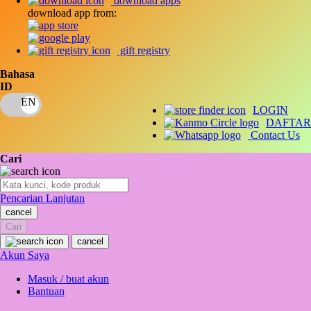
download apps
download app from:
Oh Ma Grain
Okiedog
gift registry
P
Bahasa
ID
Peachy
LOGIN
Phil & Ted's
DAFTAR
Contact Us
Philips Avent
Cari
Pigeon
Playgro
Pencarian Lanjutan
cancel
Poled Global
Cari
Ponycycle
cancel
Akun Saya
Puma
Masuk / buat akun
Pureats
Bantuan