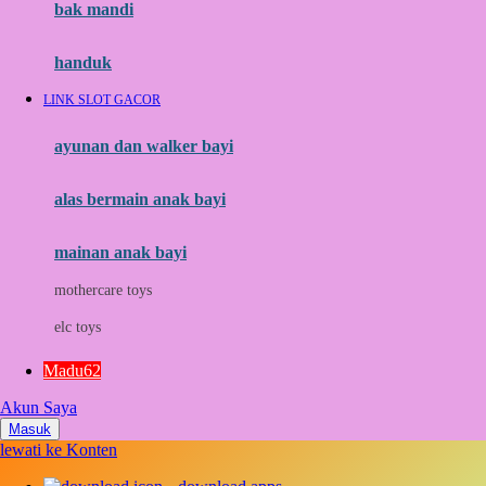
Moby
bak mandi
Momami
handuk
Mothercare
LINK SLOT GACOR
Mustela
ayunan dan walker bayi
My Buddy Tag
My K
alas bermain anak bayi
N
mainan anak bayi
Naif
mothercare toys
Nike
elc toys
Nordic Natural
Madu62
Nuby
Akun Saya
Nuna
Masuk
lewati ke Konten
O