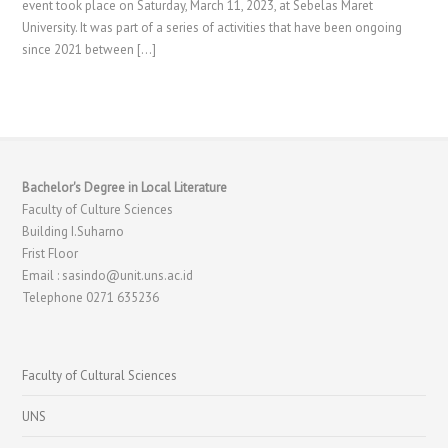
event took place on Saturday, March 11, 2023, at Sebelas Maret
University. It was part of a series of activities that have been ongoing
since 2021 between […]
Bachelor's Degree in Local Literature
Faculty of Culture Sciences
Building I.Suharno
Frist Floor
Email : sasindo@unit.uns.ac.id
Telephone 0271 635236
Faculty of Cultural Sciences
UNS