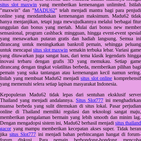
Xootz
situs slot maxwin
yang memberikan kemenangan unlimited. Istila
"maxwin" dan "
MADU62
" telah menjadi mantra bagi para penjudi
online yang mendambakan kemenangan maksimum. Madu62 tidak
Y
hanya menjanjikan, tetapi juga mewujudkannya melalui berbagai fitur
unggulan dan bonus yang meriah. Mulai dari bonus new member
Yamatoya
sensasional, program cashback mingguan, hingga event-event spesial
yang menawarkan putaran gratis dan hadiah langsung. Semua ini
Z
dirancang untuk meningkatkan bankroll pemain, sehingga peluang
untuk mencapai
situs slot maxwin
semakin terbuka lebar. Variasi gam
Zaxy
yang ditawarkan juga sangat luas, dari tema klasik legendaris hingga
inovasi terbaru dengan grafis 3D yang memukau. Setiap game
Zoggs
dirancang dengan tingkat volatilitas berbeda, memberikan pilihan bagi
pemain yang suka tantangan atau kemenangan kecil namun sering.
0-9
Inilah yang membuat Madu62 menjadi
situs slot online
komprehensif
yang memenuhi selera setiap lapisan masyarakat Indonesia.
4Moms
Kepopuleran Madu62 tidak lepas dari sentuhan eksklusif server
Thailand yang menjadi andalannya.
Situs Slot777
ini menghadirkan
59S
nuansa berbeda yang sulit ditemukan di situs lokal. Pasar perjudian
online di Thailand memiliki regulasi dan teknologi sangat maju,
memberikan pengalaman bermain yang lebih smooth dan minim lag.
Dengan mengadopsi sistem ini, Madu62 berhasil menjadi
situs thailand
gacor
yang mampu memberikan kecepatan akses super. Tidak heran
jika
situs Slot777
ini menjadi bahan perbincangan hangat di forum
forum diskusi. Para pemain berbondong-bondong mencoba