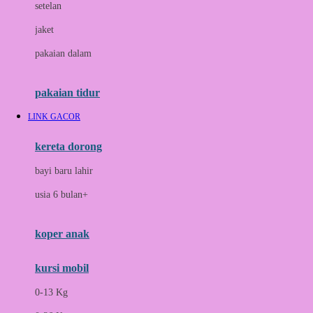
setelan
Docare
jaket
Doona
pakaian dalam
Down To Earth
Drew
pakaian tidur
Dr. Brown's
LINK GACOR
E
kereta dorong
ELC
bayi baru lahir
Ergobaby
usia 6 bulan+
Expert Care
koper anak
Ezyroller
kursi mobil
F
0-13 Kg
Felt So Sweet