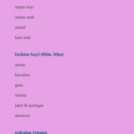
Bio Oil
sepatu bayi
Biolane
sepatu anak
Bite Fighters
sandal
Bizzi Growin
kaus kaki
Blackmores
fashion bayi (0bln-3thn)
Blooming Marvellous
atasan
Bonnels
bawahan
Bravado
gaun
Bruder
setelan
Brush Baby
jaket & kardigan
Buds Organics
aksesoris
Bugaboo
Buggygear
pakaian renang