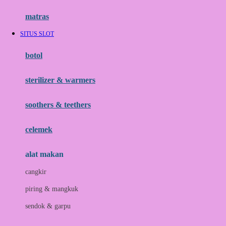
Hauck
matras
Havaianas
SITUS SLOT
Hegen
botol
Hot Wheels
sterilizer & warmers
Hybrid
soothers & teethers
I
Inlacta DHA
celemek
Interlac
alat makan
Ivenet
cangkir
J
piring & mangkuk
Jack N Jill
sendok & garpu
Joie