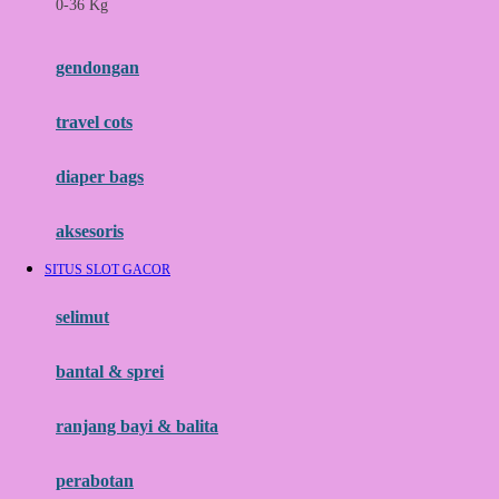
0-36 Kg
Fisher Price
Flipper
gendongan
Friends Of Sally
travel cots
G
diaper bags
Gb
Geko
aksesoris
Graco
SITUS SLOT GACOR
Gund
selimut
H
bantal & sprei
Habbie
Haenim
ranjang bayi & balita
Happy Horse
perabotan
Happy Tummy