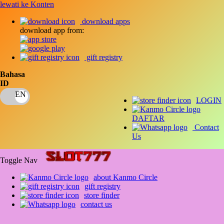
lewati ke Konten
download apps
download app from:
gift registry
Bahasa
ID
LOGIN
DAFTAR
Contact
Us
Toggle Nav
about Kanmo Circle
gift registry
store finder
contact us